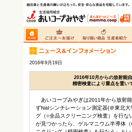
2016年9月19日
2016年10月からの放射能
精密検査により重点を置い
あいコープみやぎは2011年から放射能
ずNaIシンチレーション測定器(＠東北
グ（=全品スクリーニング検査）を行な
が見つかったら、ゲルマニウム半導体（
ニタリング（精密検査）を行なう』という