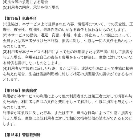
(4)法令等の規定による場合
(5)利用者の同意、承諾を得た場合
【第13条】免責事項
(1)生協は、本サービス上で提供された内容、情報等について、その完全性、正
確性、確実性、有用性、最新性等のいかなる責任も負わないものとします。
(2)本サービスの提供、遅延、変更、中断、中止、停止もしくは廃止によって、
会員または第三者がうけた不利益、損害に対し、生協は一切の責任を負わない
ものとします。
(3)利用者が本サービスの利用によって他の利用者または第三者に対して損害を
与えた場合、利用者は自己の責任と費用をもって解決し、生協に対していかな
る補償も請求しないものとします。
(4)利用者が本規程に反した行為、または不正、違法な行為によって生協に損害
を与えた場合、生協は当該利用者に対して相応の損害賠償の請求ができるもの
とします。
【第14条】損害賠償
利用者が本サービスの利用によって他の利用者または第三者に対して損害を与
えた場合、利用者は自己の責任と費用をもって解決し、生協に損害を与えない
ものとします。
利用者が本規程に反した行為、または不正、違法な行為によって生協に損害を
与えた場合、生協は当該利用者に対して相応の損害賠償の請求ができるものと
します。
【第15条】管轄裁判所