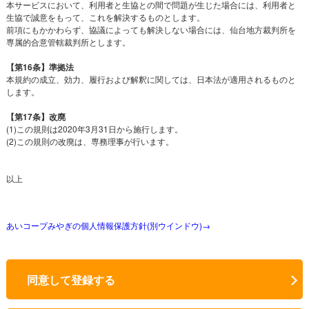
本サービスにおいて、利用者と生協との間で問題が生じた場合には、利用者と
生協で誠意をもって、これを解決するものとします。
前項にもかかわらず、協議によっても解決しない場合には、仙台地方裁判所を
専属的合意管轄裁判所とします。
【第16条】準拠法
本規約の成立、効力、履行および解釈に関しては、日本法が適用されるものと
します。
【第17条】改廃
(1)この規則は2020年3月31日から施行します。
(2)この規則の改廃は、専務理事が行います。
以上
あいコープみやぎの個人情報保護方針(別ウインドウ)→
同意して登録する