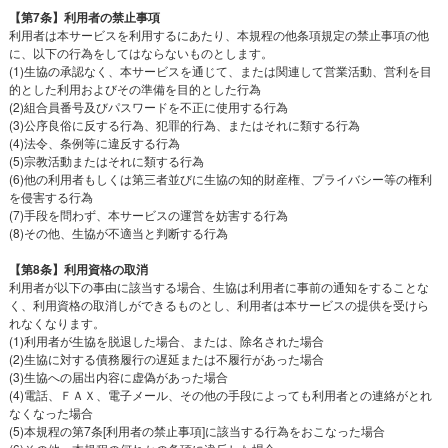
【第7条】利用者の禁止事項
利用者は本サービスを利用するにあたり、本規程の他条項規定の禁止事項の他
に、以下の行為をしてはならないものとします。
(1)生協の承認なく、本サービスを通じて、または関連して営業活動、営利を目
的とした利用およびその準備を目的とした行為
(2)組合員番号及びパスワードを不正に使用する行為
(3)公序良俗に反する行為、犯罪的行為、またはそれに類する行為
(4)法令、条例等に違反する行為
(5)宗教活動またはそれに類する行為
(6)他の利用者もしくは第三者並びに生協の知的財産権、プライバシー等の権利
を侵害する行為
(7)手段を問わず、本サービスの運営を妨害する行為
(8)その他、生協が不適当と判断する行為
【第8条】利用資格の取消
利用者が以下の事由に該当する場合、生協は利用者に事前の通知をすることな
く、利用資格の取消しができるものとし、利用者は本サービスの提供を受けら
れなくなります。
(1)利用者が生協を脱退した場合、または、除名された場合
(2)生協に対する債務履行の遅延または不履行があった場合
(3)生協への届出内容に虚偽があった場合
(4)電話、ＦＡＸ、電子メール、その他の手段によっても利用者との連絡がとれ
なくなった場合
(5)本規程の第7条[利用者の禁止事項]に該当する行為をおこなった場合