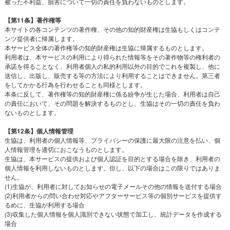
被った不利益、損害について一切の責任を負わないものとします。
【第11条】著作権等
本サイトの各コンテンツの著作権、その他の知的財産権は生協もしくはコンテ
ンツ提供者に帰属します。
本サービス全体の著作権等の知的財産権は生協に帰属するものとします。
利用者は、本サービスの利用により得られた情報等をその著作物等の権利者の
承諾を得ることなく、利用者個人の私的利用以外の目的でこれを複製し、他に
送信し、出版し、販売する等の方法により利用することはできません。第三者
をしてかかる行為を行わせることも同様とします。
本条に反して、著作権等の知的財産権に係る紛争が生じた場合、利用者は自己
の責任において、その問題を解決するものとし、生協はその一切の責任を負わ
ないものとします。
【第12条】個人情報管理
生協は、利用者の個人情報等、プライバシーの保護に最大限の注意を払い、個
人情報管理を適切におこなうものとします。
生協は、本サービスの提供および個人認証を目的とする場合を除き、利用者の
個人情報を利用しないものとします。但し、以下の場合はこの限りではありま
せん。
(1)生協が、利用者に対してお知らせの電子メールその他の情報を送付する場合
(2)利用者からの問い合わせ対応やアフターサービス等の個別サービスを提供す
るめに、生協が利用する場合
(3)収集した個人情報を個人識別できない状態で加工し、統計データを作成する
場合