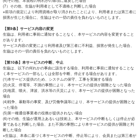
(6)その他、本規程の何れかの条項に違反した場合
(7）その他、生協が利用者として不適格と判断した場合
※前項の規定により利用資格が取り消されたことにより、利用者または第三者に
損害が生じた場合に、生協はその一切の責任を負わないものとします。
【第9条】サービス内容の変更
生協は、利用者に事前に通知することなく、本サービスの内容を変更すること
があります。
サービス内容の変更により利用者及び第三者に不利益、損害が発生した場合、
生協はその一切の責任を負わないものとします。
【第10条】本サービスの中断、中止
生協は、以下の何れかの事由に該当する場合、利用者に事前に通知することな
く本サービスの一部もしくは全部を中断、停止する場合があります。
(1)本サービス提供のため、システムの保守、工事を実施する場合
(2)火災、停電等、不測の事態により、本サービスの提供が困難となった場合
(3)地震、噴火、津波、洪水等の天災により、本サービスの提供が困難となった
場合
(4)戦争、暴動等の事変、及び労働争議等により、本サービスの提供が困難とな
った場合
(5)第一種通信事業者の役務が提供されない場合
(6)その他、生協が運用上あるいは技術上、本サービスの中断もしくは停止が必
要であると判断した場合、また不測の事態により本サービスの提供が困難と判
断した場合
※生協は、本条に基づく本サービスの中断、停止等により、会員または第三者が