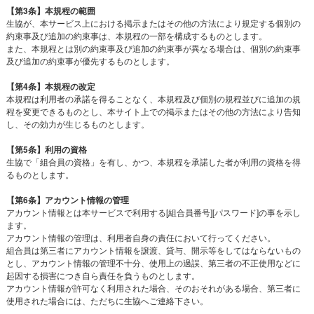
【第3条】本規程の範囲
生協が、本サービス上における掲示またはその他の方法により規定する個別の
約束事及び追加の約束事は、本規程の一部を構成するものとします。
また、本規程とは別の約束事及び追加の約束事が異なる場合は、個別の約束事
及び追加の約束事が優先するものとします。
【第4条】本規程の改定
本規程は利用者の承諾を得ることなく、本規程及び個別の規程並びに追加の規
程を変更できるものとし、本サイト上での掲示またはその他の方法により告知
し、その効力が生じるものとします。
【第5条】利用の資格
生協で「組合員の資格」を有し、かつ、本規程を承諾した者が利用の資格を得
るものとします。
【第6条】アカウント情報の管理
アカウント情報とは本サービスで利用する[組合員番号][パスワード]の事を示し
ます。
アカウント情報の管理は、利用者自身の責任において行ってください。
組合員は第三者にアカウント情報を譲渡、貸与、開示等をしてはならないもの
とし、アカウント情報の管理不十分、使用上の過誤、第三者の不正使用などに
起因する損害につき自ら責任を負うものとします。
アカウント情報が許可なく利用された場合、そのおそれがある場合、第三者に
使用された場合には、ただちに生協へご連絡下さい。