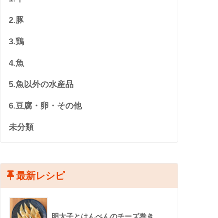
2.豚
3.鶏
4.魚
5.魚以外の水産品
6.豆腐・卵・その他
未分類
最新レシピ
明太子とはんぺんのチーズ巻き