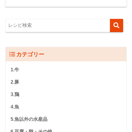
カテゴリー
1.牛
2.豚
3.鶏
4.魚
5.魚以外の水産品
6.豆腐・卵・その他