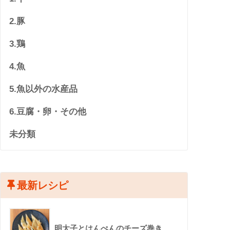
2.豚
3.鶏
4.魚
5.魚以外の水産品
6.豆腐・卵・その他
未分類
最新レシピ
明太子とはんぺんのチーズ巻き