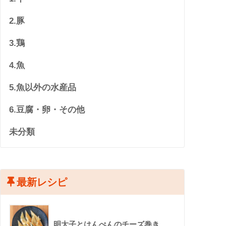
2.豚
3.鶏
4.魚
5.魚以外の水産品
6.豆腐・卵・その他
未分類
最新レシピ
明太子とはんぺんのチーズ巻き