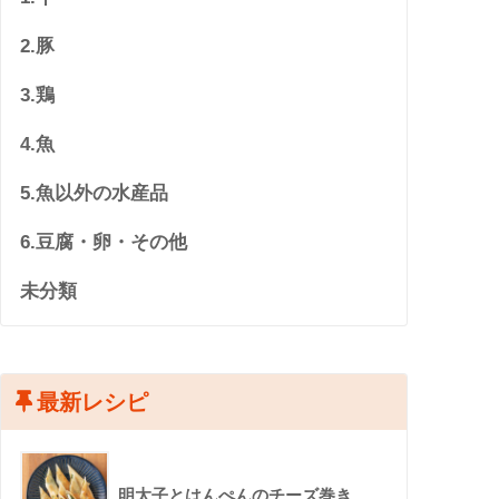
2.豚
3.鶏
4.魚
5.魚以外の水産品
6.豆腐・卵・その他
未分類
最新レシピ
明太子とはんぺんのチーズ巻き