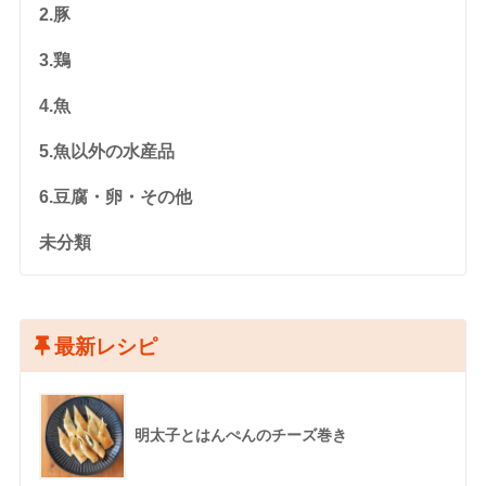
2.豚
3.鶏
4.魚
5.魚以外の水産品
6.豆腐・卵・その他
未分類
最新レシピ
明太子とはんぺんのチーズ巻き