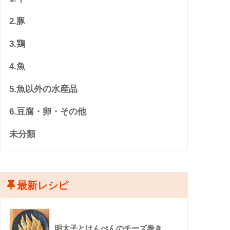
2.豚
3.鶏
4.魚
5.魚以外の水産品
6.豆腐・卵・その他
未分類
最新レシピ
明太子とはんぺんのチーズ巻き