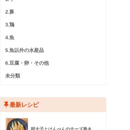
2.豚
3.鶏
4.魚
5.魚以外の水産品
6.豆腐・卵・その他
未分類
最新レシピ
明太子とはんぺんのチーズ巻き