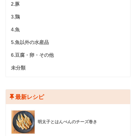
2.豚
3.鶏
4.魚
5.魚以外の水産品
6.豆腐・卵・その他
未分類
最新レシピ
明太子とはんぺんのチーズ巻き