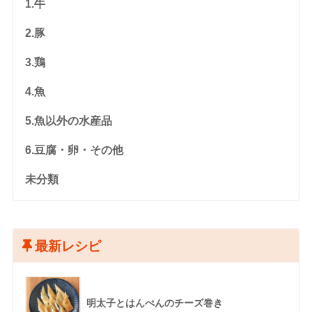
1.牛
2.豚
3.鶏
4.魚
5.魚以外の水産品
6.豆腐・卵・その他
未分類
最新レシピ
明太子とはんぺんのチーズ巻き