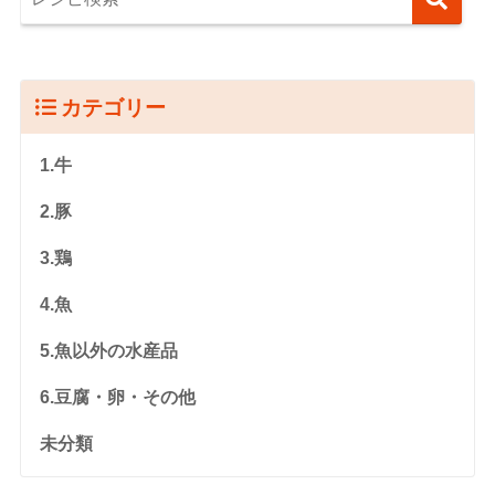
カテゴリー
1.牛
2.豚
3.鶏
4.魚
5.魚以外の水産品
6.豆腐・卵・その他
未分類