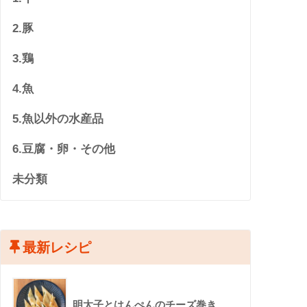
2.豚
3.鶏
4.魚
5.魚以外の水産品
6.豆腐・卵・その他
未分類
最新レシピ
明太子とはんぺんのチーズ巻き