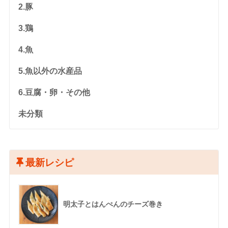
2.豚
3.鶏
4.魚
5.魚以外の水産品
6.豆腐・卵・その他
未分類
最新レシピ
明太子とはんぺんのチーズ巻き