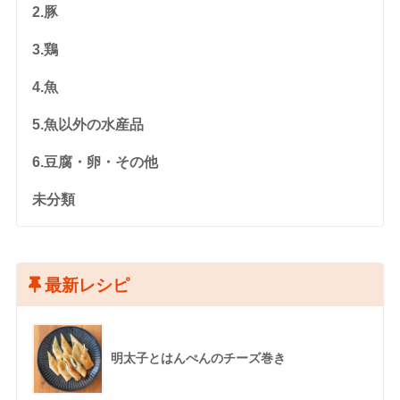
2.豚
3.鶏
4.魚
5.魚以外の水産品
6.豆腐・卵・その他
未分類
最新レシピ
明太子とはんぺんのチーズ巻き