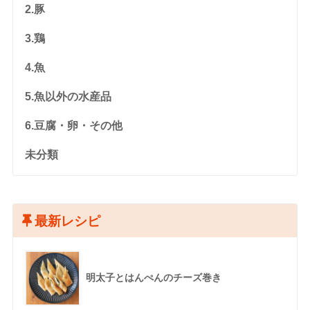
2.豚
3.鶏
4.魚
5.魚以外の水産品
6.豆腐・卵・その他
未分類
最新レシピ
明太子とはんぺんのチーズ巻き