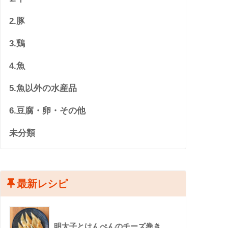
2.豚
3.鶏
4.魚
5.魚以外の水産品
6.豆腐・卵・その他
未分類
最新レシピ
明太子とはんぺんのチーズ巻き