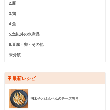
2.豚
3.鶏
4.魚
5.魚以外の水産品
6.豆腐・卵・その他
未分類
最新レシピ
明太子とはんぺんのチーズ巻き