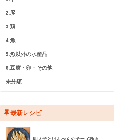
2.豚
3.鶏
4.魚
5.魚以外の水産品
6.豆腐・卵・その他
未分類
最新レシピ
明太子とはんぺんのチーズ巻き