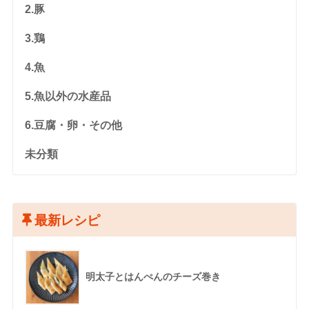
2.豚
3.鶏
4.魚
5.魚以外の水産品
6.豆腐・卵・その他
未分類
最新レシピ
明太子とはんぺんのチーズ巻き