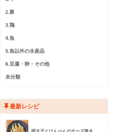
2.豚
3.鶏
4.魚
5.魚以外の水産品
6.豆腐・卵・その他
未分類
最新レシピ
明太子とはんぺんのチーズ巻き