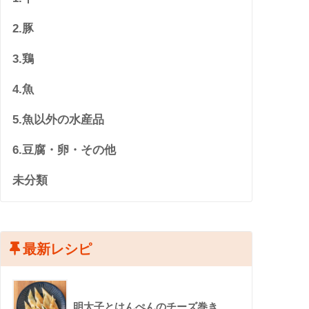
2.豚
3.鶏
4.魚
5.魚以外の水産品
6.豆腐・卵・その他
未分類
最新レシピ
明太子とはんぺんのチーズ巻き