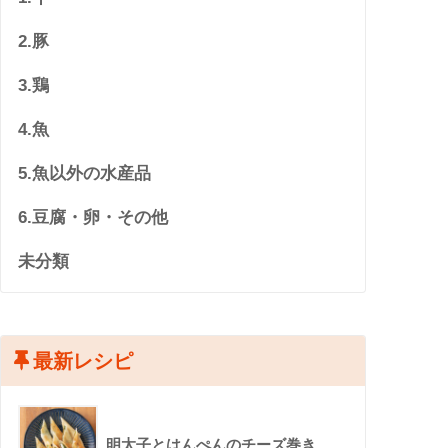
2.豚
3.鶏
4.魚
5.魚以外の水産品
6.豆腐・卵・その他
未分類
最新レシピ
明太子とはんぺんのチーズ巻き