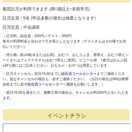
集団託児が利用できます (満1歳以上~未就学児)
託児定員：5名 (申込多数の場合は抽選となります)
託児定員：中会議室
・託児料…組合員：200円／ゲスト：300円
毎月の利用料金と合わせて引き落としとなります（ゲストさんはその場でお支
払いください）
・持ち物…飲み物(水またはお茶)、おむつ、おしりふき、着替え、おむつ替えシ
ートまたはフェイスタオル(おむつ替えに使用)、ビニール袋、1歳児はおんぶ紐
※持ち物にはご記名ください。おもちゃ・おやつは用意しています。
・託児キャンセル…前日16:30までに
組合員コールセンター
までご連絡くださ
い。急なキャンセルの場合も、必ずご連絡ください。（当日の場合は9時以降開
始前までに必ず
組合員コールセンター
へ連絡をお願いします。）
・前日16:30を過ぎたり、無断欠席の場合は、キャンセル料200円/人をいただき
ます。
イベントチラシ