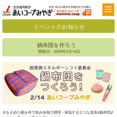
イベントのお知らせ
鍋布団を作ろう
開催日：2026年2月14日
火を止めた鍋を布で包み余熱で調理・保温するエコな道具♪鍋布団♪