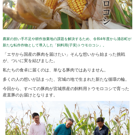
農家の担い手不足や耕作放棄地の課題を解決するため、令和4年度から涌谷町が
新たな転作作物として導入した「飼料用(子実)トウモロコシ」。
「エサから国産の豚肉を届けたい」そんな想いから始まった挑戦
が、ついに実を結びました。
私たちの食卓に届くのは、単なる豚肉ではありません。
多くの人の想いが詰まった、宮城の地で生まれた新たな循環の輪。
今回から、すべての豚肉が宮城県産の飼料用トウモロコシで育った
産直豚のお届けとなります。