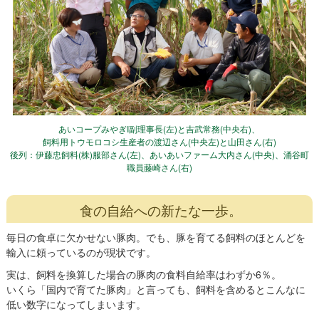
あいコープみやぎI副理事長(左)と吉武常務(中央右)、
飼料用トウモロコシ生産者の渡辺さん(中央左)と山田さん(右)
後列：伊藤忠飼料(株)服部さん(左)、あいあいファーム大内さん(中央)、涌谷町
職員藤崎さん(右)
食の自給への新たな一歩。
毎日の食卓に欠かせない豚肉。でも、豚を育てる飼料のほとんどを
輸入に頼っているのが現状です。
実は、飼料を換算した場合の豚肉の食料自給率はわずか6％。
いくら「国内で育てた豚肉」と言っても、飼料を含めるとこんなに
低い数字になってしまいます。