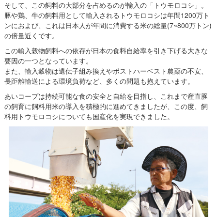
そして、この飼料の大部分を占めるのが輸入の「トウモロコシ」。
豚や鶏、牛の飼料用として輸入されるトウモロコシは年間1200万ト
ンにおよび、これは日本人が年間に消費する米の総量(7~800万トン)
の倍量近くです。
この輸入穀物飼料への依存が日本の食料自給率を引き下げる大きな
要因の一つとなっています。
また、輸入穀物は遺伝子組み換えやポストハーベスト農薬の不安、
長距離輸送による環境負荷など、多くの問題も抱えています。
あいコープは持続可能な食の安全と自給を目指し、これまで産直豚
の飼育に飼料用米の導入を積極的に進めてきましたが、この度、飼
料用トウモロコシについても国産化を実現できました。