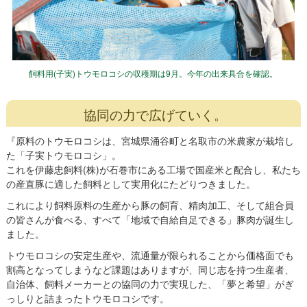
飼料用(子実)トウモロコシの収穫期は9月。今年の出来具合を確認。
協同の力で広げていく。
『原料のトウモロコシは、宮城県涌谷町と名取市の米農家が栽培し
た「子実トウモロコシ」。
これを伊藤忠飼料(株)が石巻市にある工場で国産米と配合し、私たち
の産直豚に適した飼料として実用化にたどりつきました。
これにより飼料原料の生産から豚の飼育、精肉加工、そして組合員
の皆さんが食べる、すべて「地域で自給自足できる」豚肉が誕生し
ました。
トウモロコシの安定生産や、流通量が限られることから価格面でも
割高となってしまうなど課題はありますが、同じ志を持つ生産者、
自治体、飼料メーカーとの協同の力で実現した、「夢と希望」がぎ
っしりと詰まったトウモロコシです。