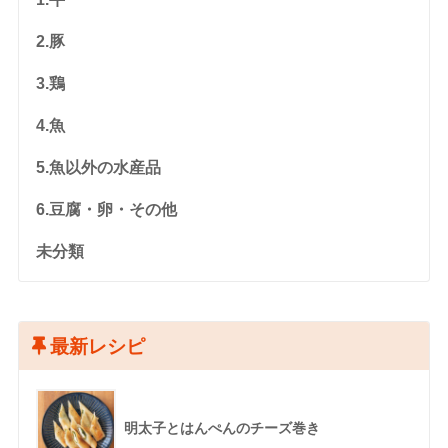
2.豚
3.鶏
4.魚
5.魚以外の水産品
6.豆腐・卵・その他
未分類
最新レシピ
明太子とはんぺんのチーズ巻き