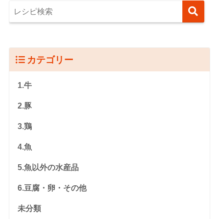
カテゴリー
1.牛
2.豚
3.鶏
4.魚
5.魚以外の水産品
6.豆腐・卵・その他
未分類