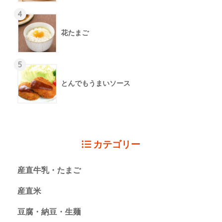
4
花たまご
5
とんでもうまいソース
カテゴリー
産直牛乳・たまご
産直米
豆腐・納豆・生麺