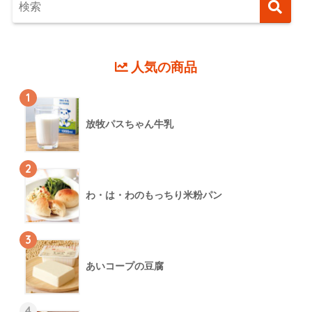
人気の商品
1
放牧パスちゃん牛乳
2
わ・は・わのもっちり米粉パン
3
あいコープの豆腐
4