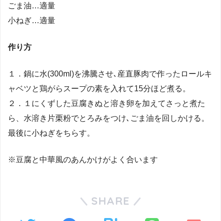
ごま油…適量
小ねぎ…適量
作り方
１．鍋に水(300ml)を沸騰させ､産直豚肉で作ったロールキ
ャベツと鶏がらスープの素を入れて15分ほど煮る。
２．１にくずした豆腐きぬと溶き卵を加えてさっと煮た
ら、水溶き片栗粉でとろみをつけ､ごま油を回しかける。
最後に小ねぎをちらす。
※豆腐と中華風のあんかけがよく合います
SHARE