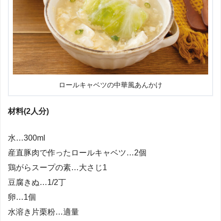
ロールキャベツの中華風あんかけ
材料(2人分)
水…300ml
産直豚肉で作ったロールキャベツ…2個
鶏がらスープの素…大さじ1
豆腐きぬ…1/2丁
卵…1個
水溶き片栗粉…適量