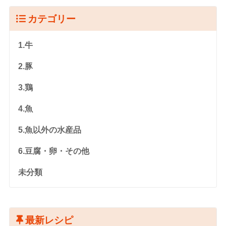
カテゴリー
1.牛
2.豚
3.鶏
4.魚
5.魚以外の水産品
6.豆腐・卵・その他
未分類
最新レシピ