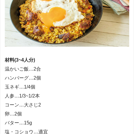
材料(3~4人分)
温かいご飯…2合
ハンバーグ…2個
玉ネギ…1/4個
人参…1/3~1/2本
コーン…大さじ2
卵…2個
バター…15g
塩・コショウ…適宜