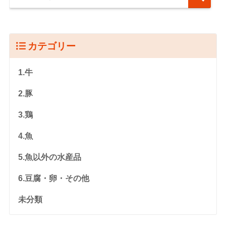
カテゴリー
1.牛
2.豚
3.鶏
4.魚
5.魚以外の水産品
6.豆腐・卵・その他
未分類