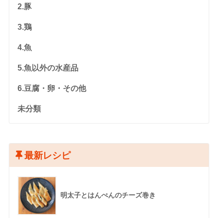
2.豚
3.鶏
4.魚
5.魚以外の水産品
6.豆腐・卵・その他
未分類
最新レシピ
明太子とはんぺんのチーズ巻き