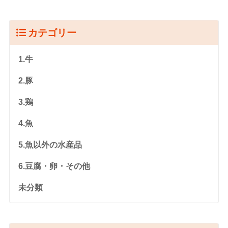
カテゴリー
1.牛
2.豚
3.鶏
4.魚
5.魚以外の水産品
6.豆腐・卵・その他
未分類