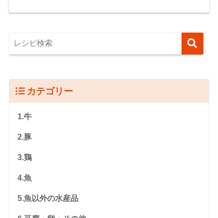
カテゴリー
1.牛
2.豚
3.鶏
4.魚
5.魚以外の水産品