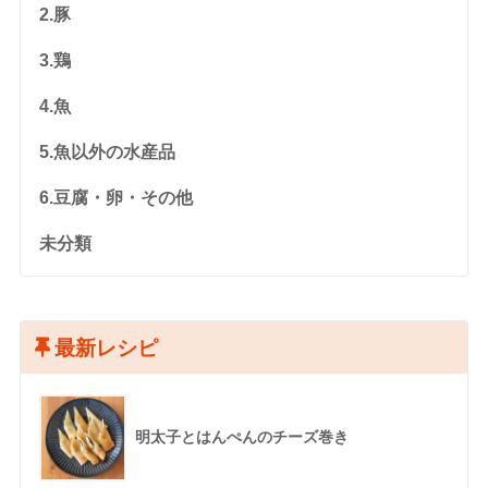
2.豚
3.鶏
4.魚
5.魚以外の水産品
6.豆腐・卵・その他
未分類
最新レシピ
明太子とはんぺんのチーズ巻き