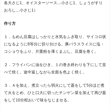
各大さじ1、オイスターソース…小さじ1、しょうがすり
おろし…小さじ1）
作り方
１．もめん豆腐はしっかりと水気をふき取り、サイコロ状
になるように8等分に切り分ける。豚バラスライスに塩・
コショウをふり、片栗粉を薄くまぶし、豆腐を巻く。
２．フライパンに油をひき、１の巻き終わりを下にして並
べて焼く。途中返しながら全面を色よく焼く。
３．Ａを加え、煮立ったら弱火にして蓋をして5分ほど煮
て火をとめ、ひと口大に切ったチンゲン菜を加えて再び蓋
をして10分程おいて味をなじませる。