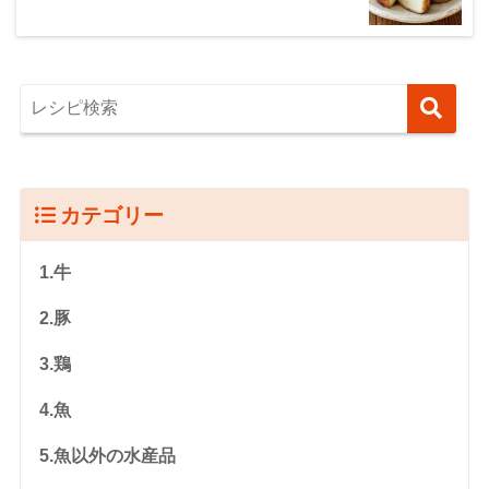
カテゴリー
1.牛
2.豚
3.鶏
4.魚
5.魚以外の水産品