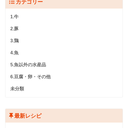
カテゴリー
1.牛
2.豚
3.鶏
4.魚
5.魚以外の水産品
6.豆腐・卵・その他
未分類
最新レシピ