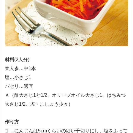
材料
(2人分)
春人参…中1本
塩…小さじ1
パセリ…適宜
Ａ（酢大さじ1と1/2、オリーブオイル大さじ1、はちみつ
大さじ1/2、塩・こしょう少々）
作り方
１．にんじんは5cmくらいの細い千切りにし、塩をふって