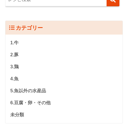
カテゴリー
1.牛
2.豚
3.鶏
4.魚
5.魚以外の水産品
6.豆腐・卵・その他
未分類