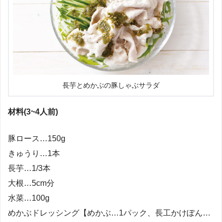
長芋とめかぶの豚しゃぶサラダ
材料(3~4人前)
豚ロース…150g
きゅうり…1本
長芋…1/3本
大根…5cm分
水菜…100g
めかぶドレッシング【めかぶ…1パック、長工かけぽん…