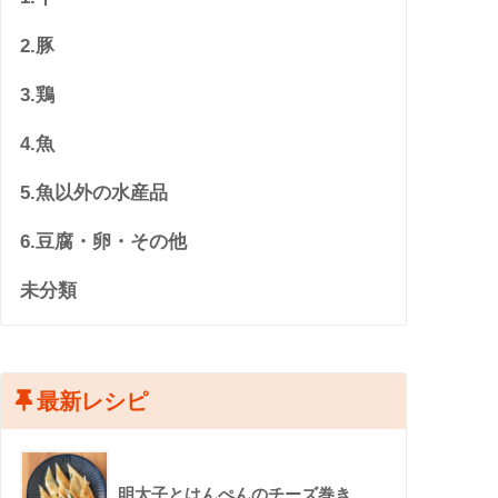
2.豚
3.鶏
4.魚
5.魚以外の水産品
6.豆腐・卵・その他
未分類
最新レシピ
明太子とはんぺんのチーズ巻き