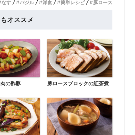
なす
バジル
洋食
簡単レシピ
豚ロース
らもオススメ
お肉の酢豚
豚ロースブロックの紅茶煮