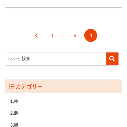
1
…
3
4
カテゴリー
1.牛
2.豚
3.鶏