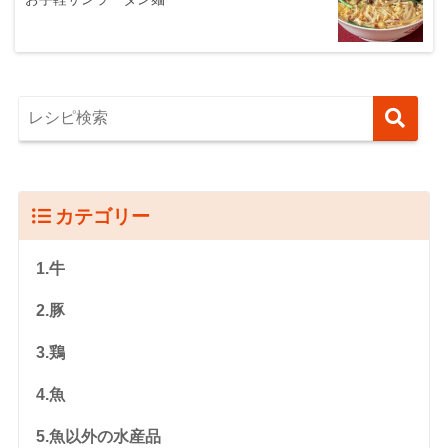
カテゴリー
1.牛
2.豚
3.鶏
4.魚
5.魚以外の水産品