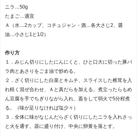
ニラ…50g
たまご…適宜
Ａ（水…2カップ、コチュジャン・酒…各大さじ2、醤
油…小さじ1と1/2）
作り方
１．みじん切りにしたにんにくと、ひと口大に切った豚バ
ラ肉とあさりをごま油で炒める。
２．ざく切りにした白菜とキムチ、スライスした椎茸を入
れ軽く混ぜ合わせ、Ａと真だらを加える。煮立ったらもめ
ん豆腐を手でちぎりながら入れ、蓋をして弱火で5分程煮
る。（味が足りなければ塩少々）
３．全体に味がなじんだらざく切りにしたニラを入れさっ
と火を通す。器に盛り付け、中央に卵黄を落とす。