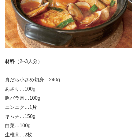
材料
（2~3人分）
真だら小さめ切身…240g
あさり…100g
豚バラ肉…100g
ニンニク…1片
キムチ…150g
白菜…100g
生椎茸…2枚