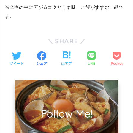
※辛さの中に広がるコクとうま味。ご飯がすすむ一品で
す。
SHARE
LINE
ツイート
シェア
はてブ
Pocket
Follow Me!