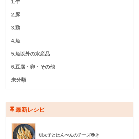
1.牛
2.豚
3.鶏
4.魚
5.魚以外の水産品
6.豆腐・卵・その他
未分類
最新レシピ
明太子とはんぺんのチーズ巻き