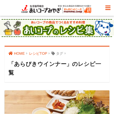
HOME
レシピTOP
タグ
「あらびきウインナー」のレシピ一
覧