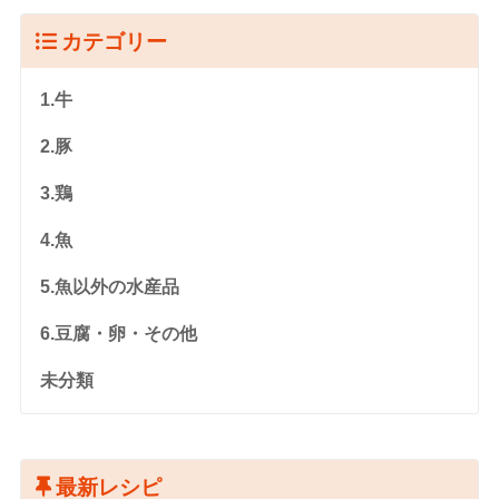
カテゴリー
1.牛
2.豚
3.鶏
4.魚
5.魚以外の水産品
6.豆腐・卵・その他
未分類
最新レシピ