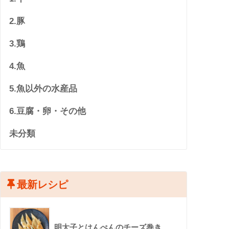
2.豚
3.鶏
4.魚
5.魚以外の水産品
6.豆腐・卵・その他
未分類
最新レシピ
明太子とはんぺんのチーズ巻き