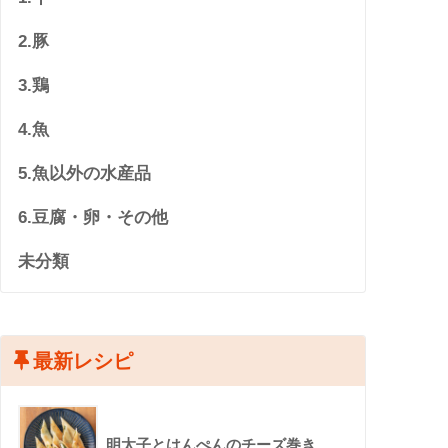
2.豚
3.鶏
4.魚
5.魚以外の水産品
6.豆腐・卵・その他
未分類
最新レシピ
明太子とはんぺんのチーズ巻き