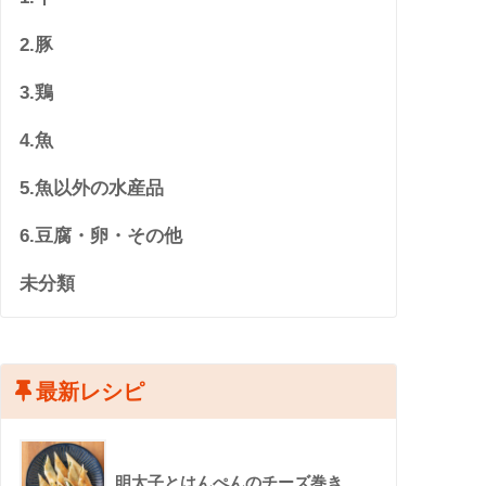
2.豚
3.鶏
4.魚
5.魚以外の水産品
6.豆腐・卵・その他
未分類
最新レシピ
明太子とはんぺんのチーズ巻き