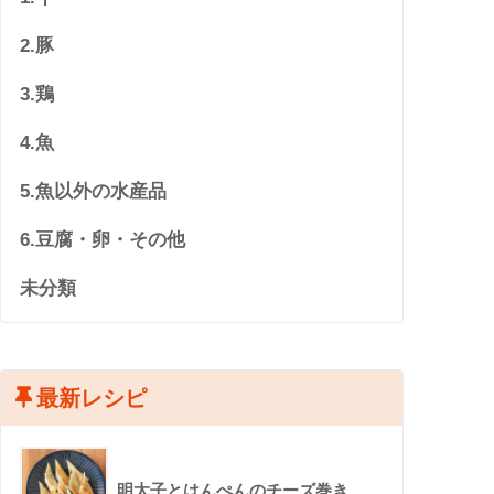
2.豚
3.鶏
4.魚
5.魚以外の水産品
6.豆腐・卵・その他
未分類
最新レシピ
明太子とはんぺんのチーズ巻き