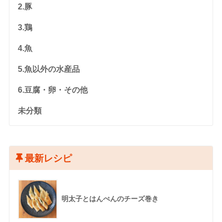
2.豚
3.鶏
4.魚
5.魚以外の水産品
6.豆腐・卵・その他
未分類
最新レシピ
明太子とはんぺんのチーズ巻き