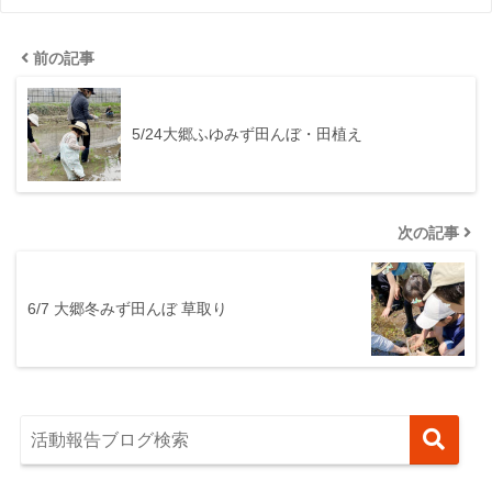
前の記事
5/24大郷ふゆみず田んぼ・田植え
次の記事
6/7 大郷冬みず田んぼ 草取り