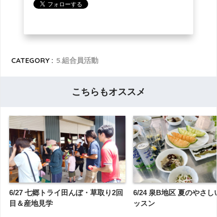
CATEGORY :
5.組合員活動
こちらもオススメ
6/27 七郷トライ田んぼ・草取り2回
6/24 泉B地区 夏のやさ
目＆産地見学
ッスン