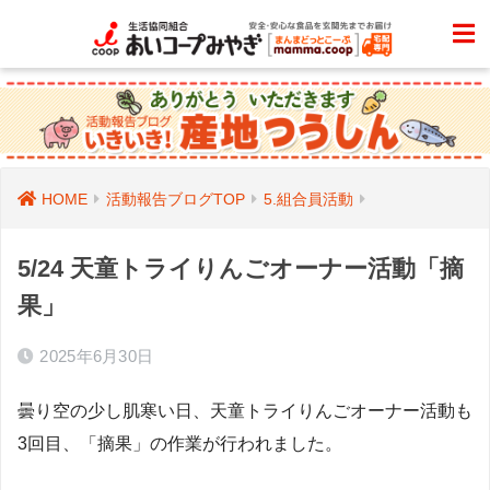
HOME
活動報告ブログTOP
5.組合員活動
5/24 天童トライりんごオーナー活動「摘
果」
2025年6月30日
曇り空の少し肌寒い日、天童トライりんごオーナー活動も
3回目、「摘果」の作業が行われました。