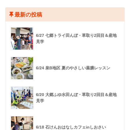
最新の投稿
6/27 七郷トライ田んぼ・草取り2回目＆産地
見学
6/24 泉B地区 夏のやさしい薬膳レッスン
6/20 大郷ふゆ水田んぼ・草取り2回目＆産地
見学
6/18 石けんおはなしカフェinしおさい